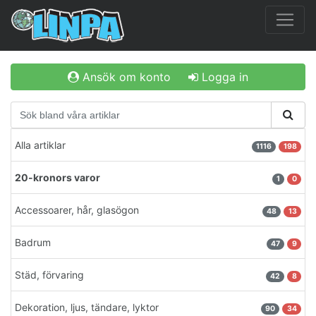
Ansök om konto
Logga in
Alla artiklar
1116
198
20-kronors varor
1
0
Accessoarer, hår, glasögon
48
13
Badrum
47
9
Städ, förvaring
42
8
Dekoration, ljus, tändare, lyktor
90
34