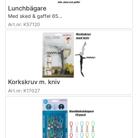
Lunchbägare
Med sked & gaffel 650ml.
Art.nr: K57120
Korkskruv m. kniv
Art.nr: K17027