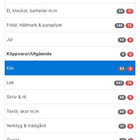
El, klockor, batterier m.m
58
17
Fritid, Hällmark & paraplyer
149
12
Jul
54
9
Klippvaror/Utgående
0
0
Kök
83
4
Lek
347
70
Skriv & rit
68
6
Textil, skor m.m
66
9
Verktyg & trädgård
51
6
Övrigt