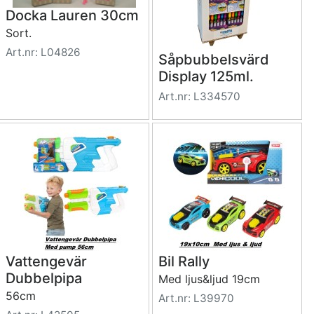
Docka Lauren 30cm
Sort.
Art.nr: L04826
Såpbubbelsvärd
Display 125ml.
Art.nr: L334570
Vattengevär
Bil Rally
Dubbelpipa
Med ljus&ljud 19cm
56cm
Art.nr: L39970