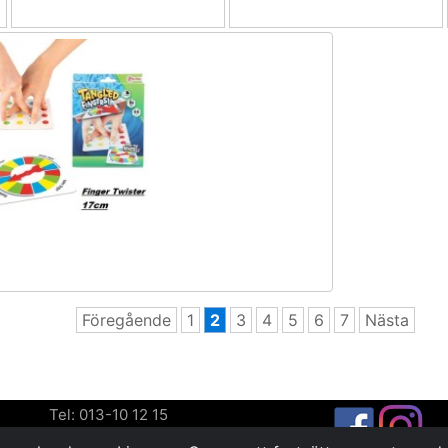
Föregående
1
2
3
4
5
6
7
Nästa
Tel: 013-10 12 15
Fax: 013-10 12 18