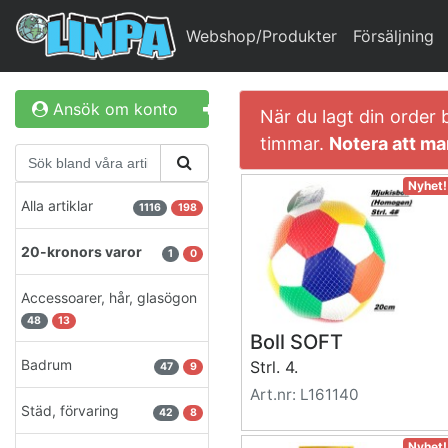
Webshop/Produkter
Försäljning
Ansök om konto
Logga in
När du lagt din order 
timmar.
Notera att man
Nyhet!
Alla artiklar
1116
198
20-kronors varor
1
0
Accessoarer, hår, glasögon
48
13
Boll SOFT
Badrum
Strl. 4.
47
9
Art.nr: L161140
Städ, förvaring
42
8
Nyhet!