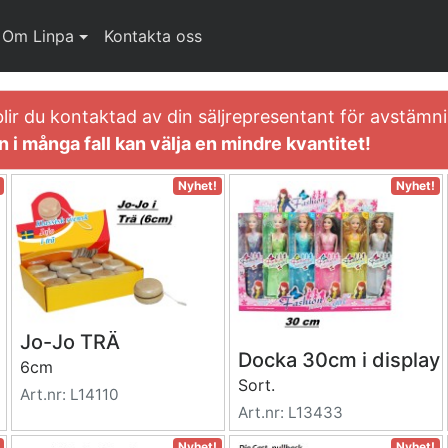
Om Linpa
Kontakta oss
blir du kontaktad av din säljrepresentant för avstäm
 i många fall kan välja en mindre kvantitet!
Nyhet!
Nyhet!
Jo-Jo TRÄ
Docka 30cm i display
6cm
Sort.
Art.nr: L14110
Art.nr: L13433
Nyhet!
Nyhet!