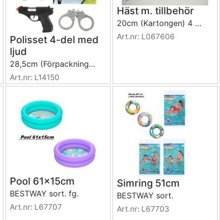
Häst m. tillbehör
20cm (Kartongen) 4 olika sort.
Art.nr: L067606
Polisset 4-del med
ljud
28,5cm (Förpackningen)
Art.nr: L14150
Pool 61x15cm
Simring 51cm
BESTWAY sort. fg.
BESTWAY sort.
Art.nr: L67707
Art.nr: L67703