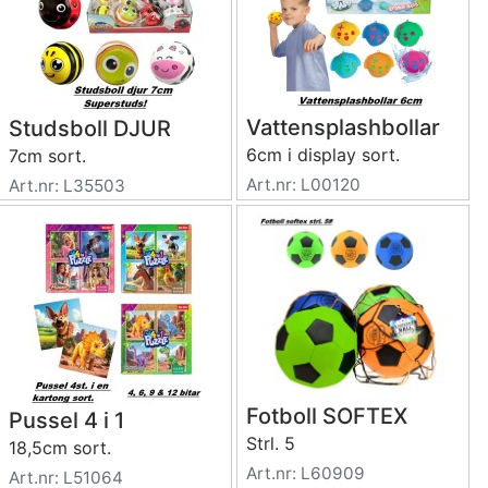
Vattensplashbollar
Studsboll DJUR
6cm i display sort.
7cm sort.
Art.nr: L00120
Art.nr: L35503
Fotboll SOFTEX
Pussel 4 i 1
Strl. 5
18,5cm sort.
Art.nr: L60909
Art.nr: L51064