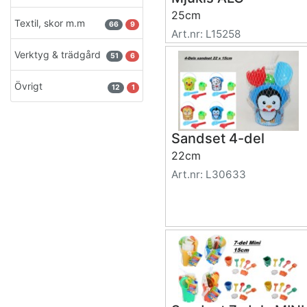
25cm
Textil, skor m.m
66
9
Art.nr: L15258
Verktyg & trädgård
51
6
Övrigt
12
1
Sandset 4-del
22cm
Art.nr: L30633