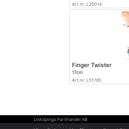
Art.nr: L25014
Finger Twister
17cm
Art.nr: L51785
Linköpings Partihandel AB
Molijns väg 7