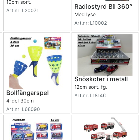
10cm sort.
Radiostyrd Bil 360°
Art.nr: L20071
Med lyse
Art.nr: L10002
Snöskoter i metall
12cm sort. fg.
Bollfångarspel
Art.nr: L18146
4-del 30cm
Art.nr: L68090