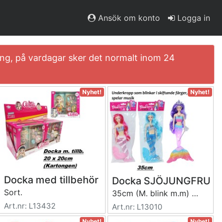
Ansök om konto
Logga in
ning, på vardagar sker det normalt inom 24
Nyhet!
Nyhet!
Docka med tillbehör
Docka SJÖJUNGFRU
Sort.
35cm (M. blink m.m) sort.
Art.nr: L13432
Art.nr: L13010
Nyhet!
Nyhet!