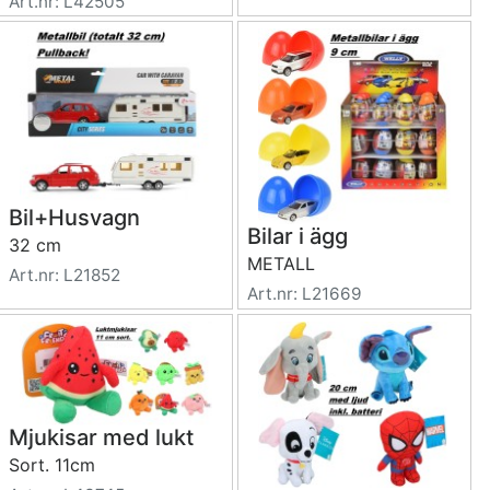
Art.nr: L42505
Bil+Husvagn
Bilar i ägg
32 cm
METALL
Art.nr: L21852
Art.nr: L21669
Mjukisar med lukt
Sort. 11cm