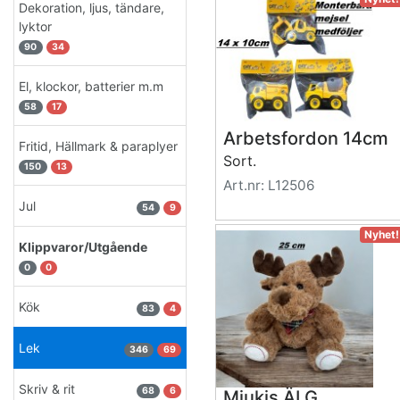
Dekoration, ljus, tändare,
lyktor
90
34
El, klockor, batterier m.m
58
17
Arbetsfordon 14cm
Fritid, Hällmark & paraplyer
Sort.
150
13
Art.nr: L12506
Jul
54
9
Nyhet!
Klippvaror/Utgående
0
0
Kök
83
4
Lek
346
69
Skriv & rit
68
6
Mjukis ÄLG