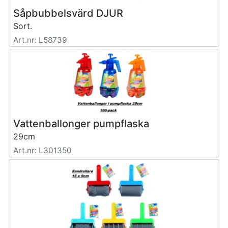
Såpbubbelsvärd DJUR
Sort.
Art.nr: L58739
Vattenballonger pumpflaska
29cm
Art.nr: L301350