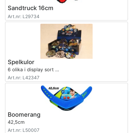
Sandtruck 16cm
Art.nr: L29734
Spelkulor
6 olika i display sort fg.
Art.nr: L42347
Boomerang
42,5cm
Art.nr: L50007