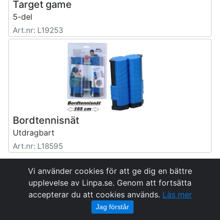
Target game
5-del
Art.nr: L19253
Bordtennisnät
Utdragbart
Art.nr: L18595
Föregående
1
2
3
4
5
6
7
Nästa
Vi använder cookies för att ge dig en bättre
upplevelse av Linpa.se. Genom att fortsätta
accepterar du att cookies används.
Läs mer
Jag förstår
Linköpings Partihandel AB
Tel: 013-10 12 15