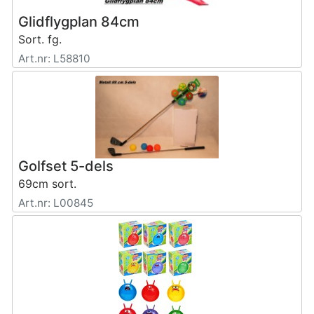
Glidflygplan 84cm
Sort. fg.
Art.nr: L58810
Golfset 5-dels
69cm sort.
Art.nr: L00845