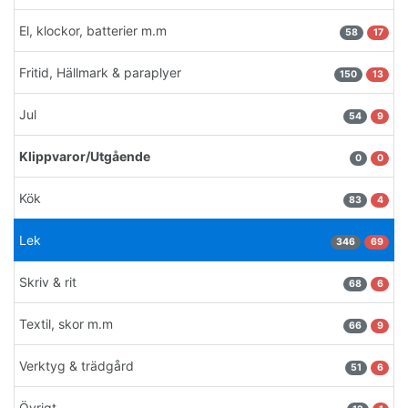
El, klockor, batterier m.m
58
17
Fritid, Hällmark & paraplyer
150
13
Jul
54
9
Klippvaror/Utgående
0
0
Kök
83
4
Lek
346
69
Skriv & rit
68
6
Textil, skor m.m
66
9
Verktyg & trädgård
51
6
Övrigt