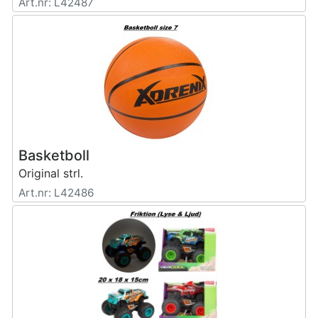
Art.nr: L42487
Basketboll
Original strl.
Art.nr: L42486