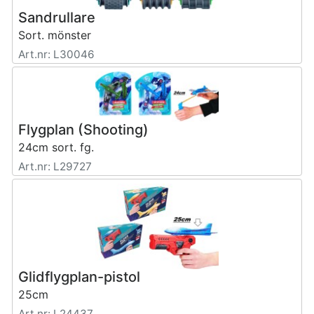
Sandrullare
Sort. mönster
Art.nr: L30046
Flygplan (Shooting)
24cm sort. fg.
Art.nr: L29727
Glidflygplan-pistol
25cm
Art.nr: L24437