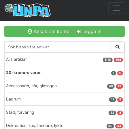
Ansök om konto
Logga in
Alla artiklar
1116
198
20-kronors varor
1
0
Accessoarer, hår, glasögon
48
13
Badrum
47
9
Städ, förvaring
42
8
Dekoration, ljus, tändare, lyktor
90
34