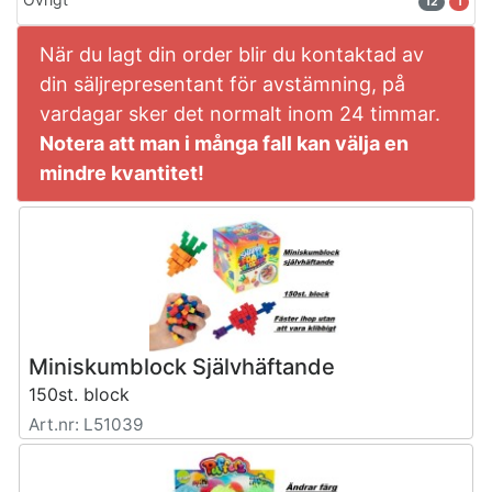
12
1
När du lagt din order blir du kontaktad av
din säljrepresentant för avstämning, på
vardagar sker det normalt inom 24 timmar.
Notera att man i många fall kan välja en
mindre kvantitet!
Miniskumblock Självhäftande
150st. block
Art.nr: L51039