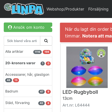
Webshop/Produkter
Försäljning
Ansök om konto
Logga in
När du lagt din order 
timmar.
Notera att man
Alla artiklar
1116
198
20-kronors varor
1
0
Accessoarer, hår, glasögon
48
13
Badrum
LED-Rugbyboll
47
9
13cm
Städ, förvaring
42
8
Art.nr: L64444