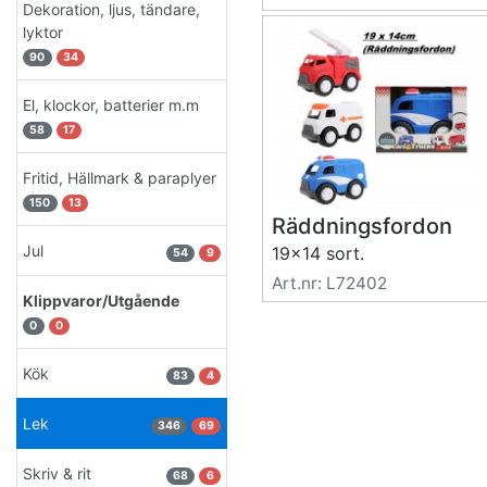
Dekoration, ljus, tändare,
lyktor
90
34
El, klockor, batterier m.m
58
17
Fritid, Hällmark & paraplyer
150
13
Räddningsfordon
Jul
19x14 sort.
54
9
Art.nr: L72402
Klippvaror/Utgående
0
0
Kök
83
4
Lek
346
69
Skriv & rit
68
6