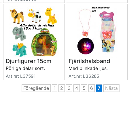
Djurfigurer 15cm
Fjärilshalsband
Rörliga delar sort.
Med blinkade ljus.
Art.nr: L37591
Art.nr: L36285
Föregående
1
2
3
4
5
6
7
Nästa