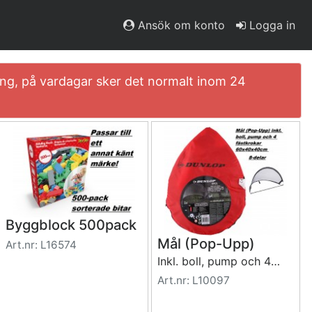
Ansök om konto
Logga in
ning, på vardagar sker det normalt inom 24
Byggblock 500pack
Mål (Pop-Upp)
Art.nr: L16574
Inkl. boll, pump och 4 fästkrokar 60x40x40cm
Art.nr: L10097