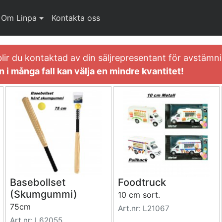
Om Linpa
Kontakta oss
blir du kontaktad av din säljrepresentant för avstäm
 i många fall kan välja en mindre kvantitet!
Basebollset
Foodtruck
(Skumgummi)
10 cm sort.
75cm
Art.nr: L21067
Art.nr: L62055